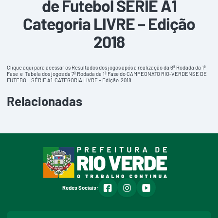
de Futebol SÉRIE A1
Categoria LIVRE – Edição
2018
Clique aqui para acessar
os Resultados dos jogos após a realização da 6ª Rodada da 1ª
Fase e Tabela dos jogos da 7ª Rodada da 1ª Fase do CAMPEONATO RIO-VERDENSE DE
FUTEBOL SÉRIE A1 CATEGORIA LIVRE – Edição 2018.
Relacionadas
facebook
instagram
youtube
Redes Sociais: