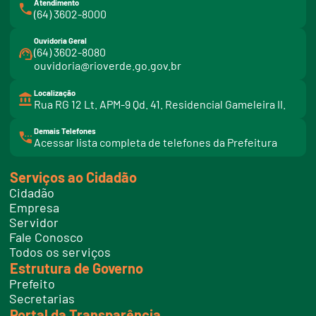
Atendimento
(64) 3602-8000
Ouvidoria Geral
(64) 3602-8080
ouvidoria@rioverde.go.gov.br
Localização
Rua RG 12 Lt. APM-9 Qd. 41. Residencial Gameleira II.
Demais Telefones
l
Acessar lista completa de telefones da Prefeitura
i
n
k
Serviços ao Cidadão
t
e
Cidadão
l
e
Empresa
f
Servidor
o
n
Fale Conosco
e
Todos os serviços
s
Estrutura de Governo
Prefeito
Secretarias
Portal da Transparência