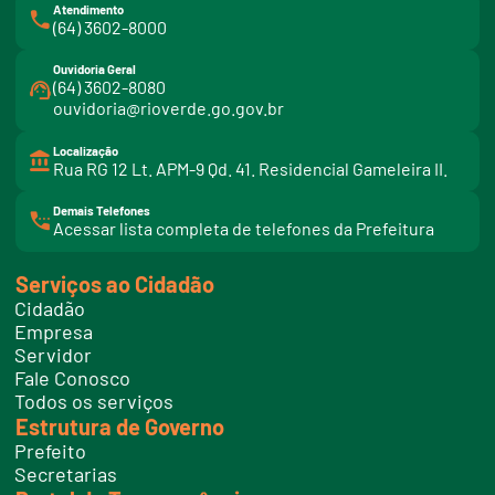
Atendimento
(64) 3602-8000
Ouvidoria Geral
(64) 3602-8080
ouvidoria@rioverde.go.gov.br
Localização
Rua RG 12 Lt. APM-9 Qd. 41. Residencial Gameleira II.
Demais Telefones
l
Acessar lista completa de telefones da Prefeitura
i
n
k
Serviços ao Cidadão
t
e
Cidadão
l
e
Empresa
f
Servidor
o
n
Fale Conosco
e
Todos os serviços
s
Estrutura de Governo
Prefeito
Secretarias