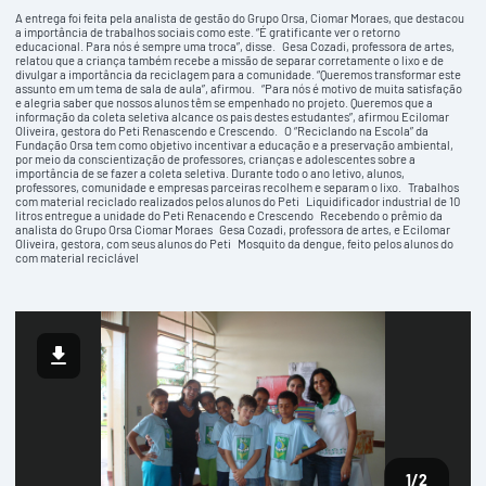
A entrega foi feita pela analista de gestão do Grupo Orsa, Ciomar Moraes, que destacou
a importância de trabalhos sociais como este. “É gratificante ver o retorno
educacional. Para nós é sempre uma troca”, disse. Gesa Cozadi, professora de artes,
relatou que a criança também recebe a missão de separar corretamente o lixo e de
divulgar a importância da reciclagem para a comunidade. “Queremos transformar este
assunto em um tema de sala de aula”, afirmou. “Para nós é motivo de muita satisfação
e alegria saber que nossos alunos têm se empenhado no projeto. Queremos que a
informação da coleta seletiva alcance os pais destes estudantes”, afirmou Ecilomar
Oliveira, gestora do Peti Renascendo e Crescendo. O “Reciclando na Escola” da
Fundação Orsa tem como objetivo incentivar a educação e a preservação ambiental,
por meio da conscientização de professores, crianças e adolescentes sobre a
importância de se fazer a coleta seletiva. Durante todo o ano letivo, alunos,
professores, comunidade e empresas parceiras recolhem e separam o lixo. Trabalhos
com material reciclado realizados pelos alunos do Peti Liquidificador industrial de 10
litros entregue a unidade do Peti Renacendo e Crescendo Recebendo o prêmio da
analista do Grupo Orsa Ciomar Moraes Gesa Cozadi, professora de artes, e Ecilomar
Oliveira, gestora, com seus alunos do Peti Mosquito da dengue, feito pelos alunos do
com material reciclável
1
/2