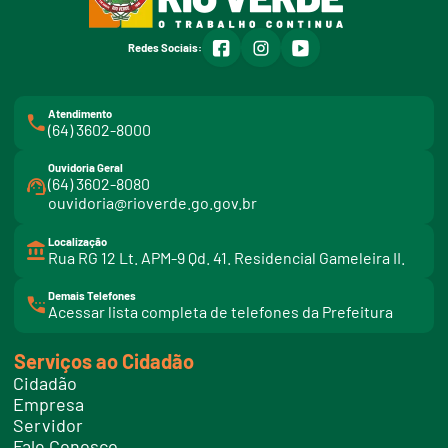
facebook
instagram
youtube
Redes Sociais:
Atendimento
(64) 3602-8000
Ouvidoria Geral
(64) 3602-8080
ouvidoria@rioverde.go.gov.br
Localização
Rua RG 12 Lt. APM-9 Qd. 41. Residencial Gameleira II.
Demais Telefones
l
Acessar lista completa de telefones da Prefeitura
i
n
k
Serviços ao Cidadão
t
e
Cidadão
l
e
Empresa
f
Servidor
o
n
Fale Conosco