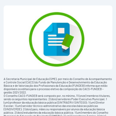
A Secretaria Municipal de Educação (SME), por meio do Conselho de Acompanhamento
e Controle Social (CACS) do Fundo de Manutenção e Desenvolvimento da Educação
Básica e de Valorização dos Profissionais da Educação (FUNDEB) informa que estão
disponíveis os editais para o processo eletivo da composição do CACS-FUNDEB –
gestão 2021/2022.
O Conselho CACS-FUNDEB será composto por, no mínimo, 11 (onze) membros titulares,
sendo os seguintes representantes: 2 (dois) servidores Poder Executivo Municipal; 1
(um) professor da educação básica pública (SINTRAERV/SINTEGO); 1 (um) Diretor
Escolar; 1 (um) servidor técnico-administrativo das escolas básicas públicas
(SINDIVERDE); 2 (dois) pais, mães ou responsáveis por alunos da educação básica
pública; 2 (dois) estudantes da educação básica pública; 1 (um) membro do Conselho
Municipal de Educação de Rio Verde (COMERV); 1 (um) Conselheiro Tutelar; 2 (dois)