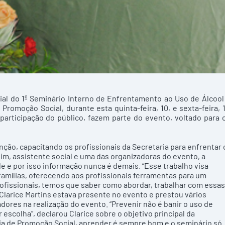
icial do 1º Seminário Interno de Enfrentamento ao Uso de Álcool
Promoção Social, durante esta quinta-feira, 10, e sexta-feira, 1
participação do público, fazem parte do evento, voltado para 
ção, capacitando os profissionais da Secretaria para enfrentar 
im, assistente social e uma das organizadoras do evento, a
e e por isso informação nunca é demais. “Esse trabalho visa
 famílias, oferecendo aos profissionais ferramentas para um
ofissionais, temos que saber como abordar, trabalhar com essas
Clarice Martins estava presente no evento e prestou vários
dores na realização do evento. “Prevenir não é banir o uso de
 escolha”, declarou Clarice sobre o objetivo principal da
ria de Promoção Social, aprender é sempre bom e o seminário só