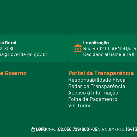
ia Geral
Localização
02-8080
Rua RG 12 Lt. APM-9 Qd. 4
ia@rioverde.go.gov.br
Residencial Gameleira II.
de Governo
Portal da Transparência
Responsabilidade Fiscal
Radar da Transparência
Acesso à Informação
Folha de Pagamento
Ver todos
LGPD
CNPJ:
02.056.729/0001-05
ATENDIMENTO:
(64) 