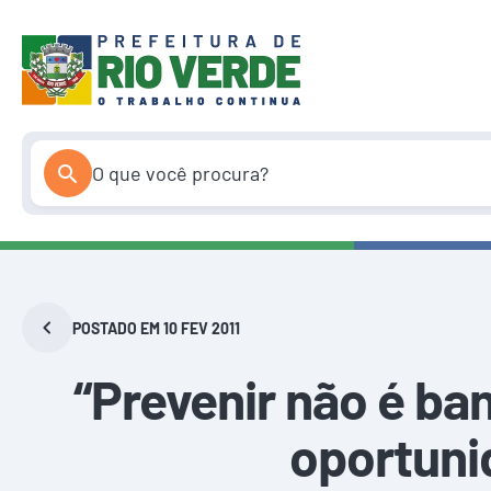
Pular
para
o
conteúdo
POSTADO EM 10 FEV 2011
“Prevenir não é ban
oportuni