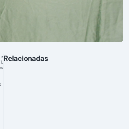
 e
Relacionadas
1.
os
o