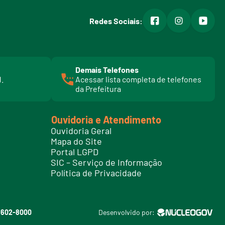
facebook
instagram
youtub
Redes Sociais:
Demais Telefones
l
1.
Acessar lista completa de telefones
i
da Prefeitura
n
k
t
Ouvidoria e Atendimento
e
Ouvidoria Geral
l
Mapa do Site
e
Portal LGPD
f
SIC – Serviço de Informação
o
Política de Privacidade
n
e
s
3602-8000
Desenvolvido por: