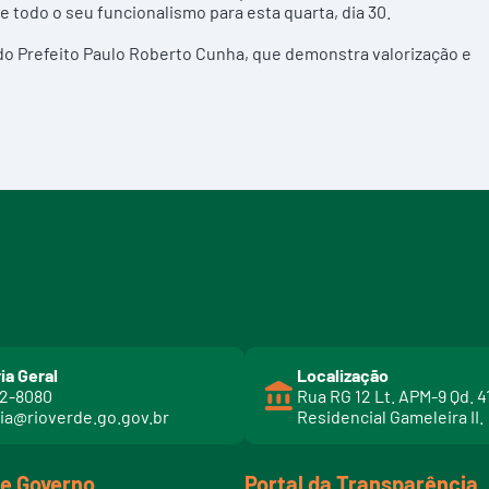
 todo o seu funcionalismo para esta quarta, dia 30.
 do Prefeito Paulo Roberto Cunha, que demonstra valorização e
ia Geral
Localização
02-8080
Rua RG 12 Lt. APM-9 Qd. 4
ia@rioverde.go.gov.br
Residencial Gameleira II.
de Governo
Portal da Transparência