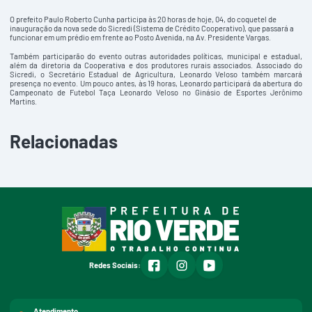
O prefeito Paulo Roberto Cunha participa às 20 horas de hoje, 04, do coquetel de
inauguração da nova sede do Sicredi (Sistema de Crédito Cooperativo), que passará a
funcionar em um prédio em frente ao Posto Avenida, na Av. Presidente Vargas.
Também participarão do evento outras autoridades políticas, municipal e estadual,
além da diretoria da Cooperativa e dos produtores rurais associados. Associado do
Sicredi, o Secretário Estadual de Agricultura, Leonardo Veloso também marcará
presença no evento. Um pouco antes, às 19 horas, Leonardo participará da abertura do
Campeonato de Futebol Taça Leonardo Veloso no Ginásio de Esportes Jerônimo
Martins.
Relacionadas
facebook
instagram
youtube
Redes Sociais:
Atendimento