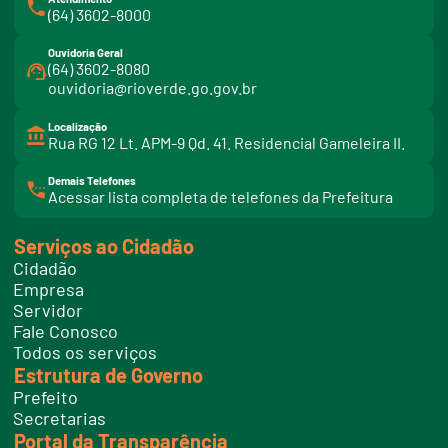
(64) 3602-8000
Ouvidoria Geral
(64) 3602-8080
ouvidoria@rioverde.go.gov.br
Localização
Rua RG 12 Lt. APM-9 Qd. 41. Residencial Gameleira II.
Demais Telefones
l
Acessar lista completa de telefones da Prefeitura
i
n
k
Serviços ao Cidadão
t
e
Cidadão
l
e
Empresa
f
Servidor
o
n
Fale Conosco
e
Todos os serviços
s
Estrutura de Governo
Prefeito
Secretarias
Portal da Transparência