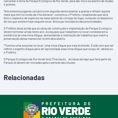
calcarear a terra do Parque Ecológico de Rio Verde, para dar início ao plantio de mudas
e gramas.
“Nós estamos jogando calcário e em seguida vamos plantar a grama e refazer aquela
mata que tem no fundo da Vila Adriana”, comentou o Prefeito, ressaltando que será
feito o replantio de espécies na mata lateral do córrego do Sapo, evitando os depósitos
de lixo que existem hoje naquele local, feitos por moradores das proximidades.
O Prefeito disse ainda que as obras de construção e implantação do Parque Ecológico
devem terminar ainda neste ano. As equipes que trabalham no local constataram a
existência de uma mina d’água, demandando a realização de trabalhos que visem a
preservação desse manancial recém descoberto.
“Tivemos uma surpresa no local. Uma mina d’água que esta brotando. Então tem que ser
refeito o espelho d’água para ser aproveitada essa mina d’água que surgiu lá”, destacou
o Prefeito.
O Parque Ecológico de Rio Verde terá 17 hectares. As obras do lago que fará parte do
Parque só devem ser iniciadas após o período das chuvas
Relacionadas