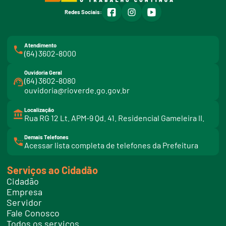
facebook
instagram
youtube
Redes Sociais:
Atendimento
(64) 3602-8000
Ouvidoria Geral
(64) 3602-8080
ouvidoria@rioverde.go.gov.br
Localização
Rua RG 12 Lt. APM-9 Qd. 41. Residencial Gameleira II.
Demais Telefones
l
Acessar lista completa de telefones da Prefeitura
i
n
k
Serviços ao Cidadão
t
e
Cidadão
l
e
Empresa
f
Servidor
o
n
Fale Conosco
e
Todos os serviços
s