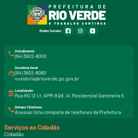
facebook
instagram
youtube
Redes Sociais:
Atendimento
(64) 3602-8000
Ouvidoria Geral
(64) 3602-8080
ouvidoria@rioverde.go.gov.br
Localização
Rua RG 12 Lt. APM-9 Qd. 41. Residencial Gameleira II.
Demais Telefones
l
Acessar lista completa de telefones da Prefeitura
i
n
k
Serviços ao Cidadão
t
e
Cidadão
l