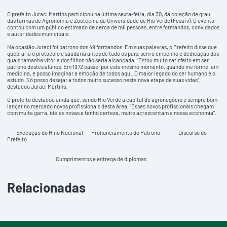
O prefeito Juraci Martins participou na última sexta-feira, dia 30, da colação de grau
das turmas de Agronomia e Zootecnia da Universidade de Rio Verde (Fesurv). O evento
contou com um público estimado de cerca de mil pessoas, entre formandos, convidados
e autoridades municipais.
Na ocasião Juraci foi patrono dos 49 formandos. Em suas palavras, o Prefeito disse que
quebraria o protocolo e saudaria antes de tudo os pais, sem o empenho e dedicação dos
quais tamanha vitória dos filhos não seria alcançada. “Estou muito satisfeito em ser
patrono destes alunos. Em 1972 passei por este mesmo momento, quando me formei em
medicina, e posso imaginar a emoção de todos aqui. O maior legado do ser humano é o
estudo. Só posso desejar a todos muito sucesso nesta nova etapa de suas vidas”,
destacou Juraci Martins.
O prefeito destacou ainda que, sendo Rio Verde a capital do agronegócio é sempre bom
lançar no mercado novos profissionais desta área. “Esses novos profissionais chegam
com muita garra, idéias novas e tenho certeza, muito acrescentam à nossa economia”.
Execução do Hino Nacional Pronunciamento do Patrono Discurso do
Prefeito
Cumprimentos e entrega de diplomas
Relacionadas