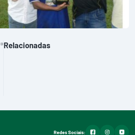
to
Relacionadas
facebook
instagram
youtub
Redes Sociais: