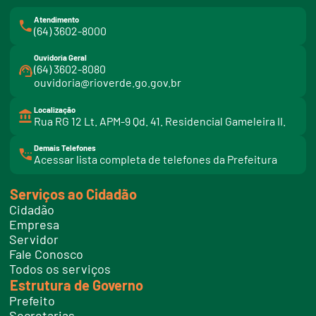
Atendimento
(64) 3602-8000
Ouvidoria Geral
(64) 3602-8080
ouvidoria@rioverde.go.gov.br
Localização
Rua RG 12 Lt. APM-9 Qd. 41. Residencial Gameleira II.
Demais Telefones
l
Acessar lista completa de telefones da Prefeitura
i
n
k
Serviços ao Cidadão
t
e
Cidadão
l
e
Empresa
f
Servidor
o
n
Fale Conosco
e
Todos os serviços
s
Estrutura de Governo
Prefeito
Secretarias