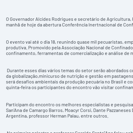
O Governador Alcides Rodrigues e secretário de Agricultura,
manhã de hoje da abertura Conferência Inertnacional de Confin
O evento vai até o dia 18, reunindo quase mil pecuaristas, e
produtiva. Promovido pela Associação Nacional de Confinador
confinamento, ferramentas de comercialização e análise de 
Durante esses dias vários temas do setor serão abordados c
da globalização,minicurso de nutrição e gestão em pastagen
será desafios ambientais da produção pecuária no Brasil e c
quinta-feira os participantes do encontro vão visitar confin
Participam do encontro os melhores especialistas e pesqui
San’Ana de Camargo Barros, Moacyr Corsi, Dante Pazzaneses D
Argentina, professor Herman Palau, entre outros.
Na primeira palestra o professor Geraldo Santa”Ana falou sob