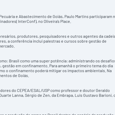
 Pecuária e Abastecimento de Goiás, Paulo Martins participaram 
adores( InterConf), no Oliveira’s Place.
mpresários, produtores, pesquisadores e outros agentes da cadei
es, a conferência inclui palestras e cursos sobre gestão de
mercado.
omo: Brasil como uma super potência: administrando os desafio
s, gestão em confinamento. Para amanhã o primeiro tema do dia
omo o confinamento poderá mitigar os impactos ambientais. Na
amentos de Goiás.
sadores do CEPEA/ESAL/USP como professor e doutor Geraldo
uarte Lanna, Sérgio de Zen, da Embrapa, Luis Gustavo Barioni, 
re a produção de carne no Brasil dentro do cenário da produção 