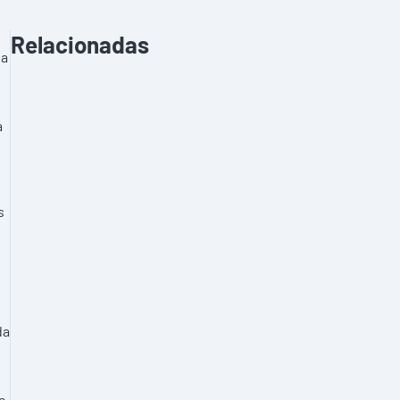
Relacionadas
na
a
s
da
e