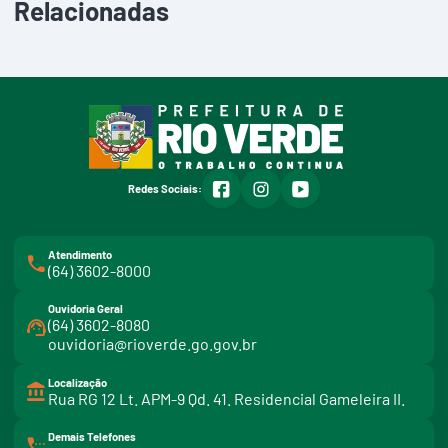
Relacionadas
facebook
instagram
youtube
Redes Sociais:
Atendimento
(64) 3602-8000
Ouvidoria Geral
(64) 3602-8080
ouvidoria@rioverde.go.gov.br
Localização
Rua RG 12 Lt. APM-9 Qd. 41. Residencial Gameleira II.
Demais Telefones