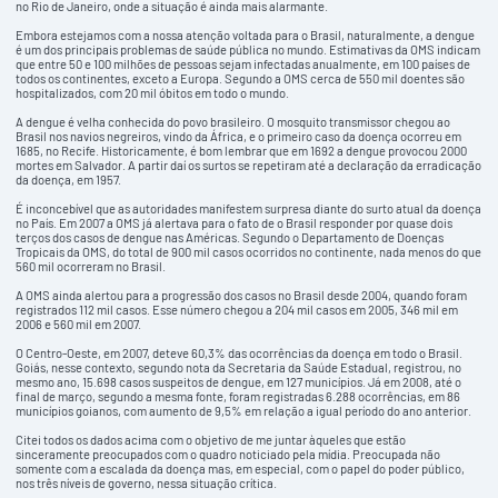
no Rio de Janeiro, onde a situação é ainda mais alarmante.
Embora estejamos com a nossa atenção voltada para o Brasil, naturalmente, a dengue
é um dos principais problemas de saúde pública no mundo. Estimativas da OMS indicam
que entre 50 e 100 milhões de pessoas sejam infectadas anualmente, em 100 países de
todos os continentes, exceto a Europa. Segundo a OMS cerca de 550 mil doentes são
hospitalizados, com 20 mil óbitos em todo o mundo.
A dengue é velha conhecida do povo brasileiro. O mosquito transmissor chegou ao
Brasil nos navios negreiros, vindo da África, e o primeiro caso da doença ocorreu em
1685, no Recife. Historicamente, é bom lembrar que em 1692 a dengue provocou 2000
mortes em Salvador. A partir daí os surtos se repetiram até a declaração da erradicação
da doença, em 1957.
É inconcebível que as autoridades manifestem surpresa diante do surto atual da doença
no País. Em 2007 a OMS já alertava para o fato de o Brasil responder por quase dois
terços dos casos de dengue nas Américas. Segundo o Departamento de Doenças
Tropicais da OMS, do total de 900 mil casos ocorridos no continente, nada menos do que
560 mil ocorreram no Brasil.
A OMS ainda alertou para a progressão dos casos no Brasil desde 2004, quando foram
registrados 112 mil casos. Esse número chegou a 204 mil casos em 2005, 346 mil em
2006 e 560 mil em 2007.
O Centro-Oeste, em 2007, deteve 60,3% das ocorrências da doença em todo o Brasil.
Goiás, nesse contexto, segundo nota da Secretaria da Saúde Estadual, registrou, no
mesmo ano, 15.698 casos suspeitos de dengue, em 127 municípios. Já em 2008, até o
final de março, segundo a mesma fonte, foram registradas 6.288 ocorrências, em 86
municípios goianos, com aumento de 9,5% em relação a igual período do ano anterior.
Citei todos os dados acima com o objetivo de me juntar àqueles que estão
sinceramente preocupados com o quadro noticiado pela mídia. Preocupada não
somente com a escalada da doença mas, em especial, com o papel do poder público,
nos três níveis de governo, nessa situação crítica.