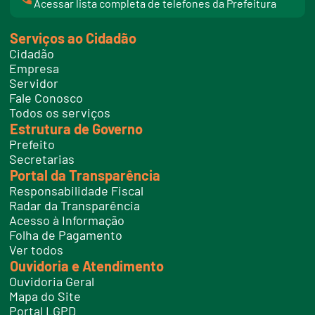
l
Acessar lista completa de telefones da Prefeitura
i
n
k
Serviços ao Cidadão
t
e
Cidadão
l
e
Empresa
f
Servidor
o
n
Fale Conosco
e
Todos os serviços
s
Estrutura de Governo
Prefeito
Secretarias
Portal da Transparência
Responsabilidade Fiscal
Radar da Transparência
Acesso à Informação
Folha de Pagamento
Ver todos
Ouvidoria e Atendimento
Ouvidoria Geral
Mapa do Site
Portal LGPD