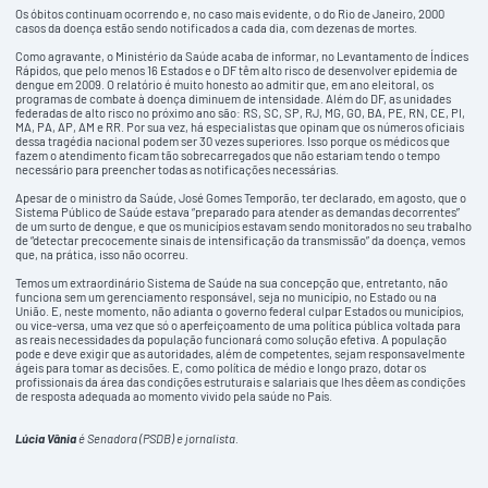
Os óbitos continuam ocorrendo e, no caso mais evidente, o do Rio de Janeiro, 2000
casos da doença estão sendo notificados a cada dia, com dezenas de mortes.
Como agravante, o Ministério da Saúde acaba de informar, no Levantamento de Índices
Rápidos, que pelo menos 16 Estados e o DF têm alto risco de desenvolver epidemia de
dengue em 2009. O relatório é muito honesto ao admitir que, em ano eleitoral, os
programas de combate à doença diminuem de intensidade. Além do DF, as unidades
federadas de alto risco no próximo ano são: RS, SC, SP, RJ, MG, GO, BA, PE, RN, CE, PI,
MA, PA, AP, AM e RR. Por sua vez, há especialistas que opinam que os números oficiais
dessa tragédia nacional podem ser 30 vezes superiores. Isso porque os médicos que
fazem o atendimento ficam tão sobrecarregados que não estariam tendo o tempo
necessário para preencher todas as notificações necessárias.
Apesar de o ministro da Saúde, José Gomes Temporão, ter declarado, em agosto, que o
Sistema Público de Saúde estava “preparado para atender as demandas decorrentes”
de um surto de dengue, e que os municípios estavam sendo monitorados no seu trabalho
de “detectar precocemente sinais de intensificação da transmissão” da doença, vemos
que, na prática, isso não ocorreu.
Temos um extraordinário Sistema de Saúde na sua concepção que, entretanto, não
funciona sem um gerenciamento responsável, seja no município, no Estado ou na
União. E, neste momento, não adianta o governo federal culpar Estados ou municípios,
ou vice-versa, uma vez que só o aperfeiçoamento de uma política pública voltada para
as reais necessidades da população funcionará como solução efetiva. A população
pode e deve exigir que as autoridades, além de competentes, sejam responsavelmente
ágeis para tomar as decisões. E, como política de médio e longo prazo, dotar os
profissionais da área das condições estruturais e salariais que lhes dêem as condições
de resposta adequada ao momento vivido pela saúde no País.
Lúcia Vânia
é Senadora (PSDB) e jornalista.