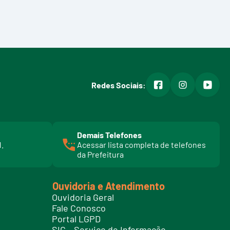
facebook
instagram
youtub
Redes Sociais:
Demais Telefones
l
1.
Acessar lista completa de telefones
i
da Prefeitura
n
k
t
Ouvidoria e Atendimento
e
Ouvidoria Geral
l
Fale Conosco
e
Portal LGPD
f
SIC – Serviço de Informação