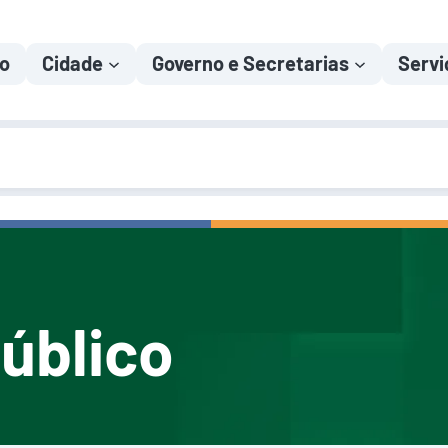
io
Cidade
Governo e Secretarias
Servi
úblico